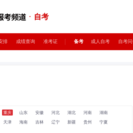
·
自考
安排
成绩查询
准考证
备考
成人自考
自考问
重庆
山东
安徽
河北
湖北
河南
湖南
天津
海南
吉林
辽宁
新疆
贵州
宁夏