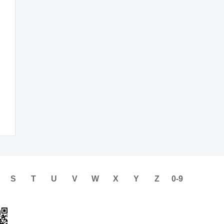
S
T
U
V
W
X
Y
Z
0-9