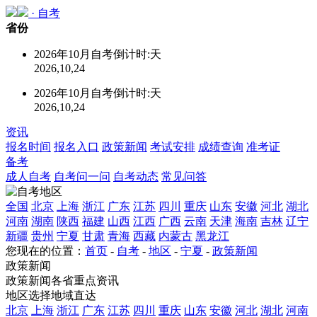
·
自考
省份
2026年10月自考倒计时:
天
2026,10,24
2026年10月自考倒计时:
天
2026,10,24
资讯
报名时间
报名入口
政策新闻
考试安排
成绩查询
准考证
备考
成人自考
自考问一问
自考动态
常见问答
全国
北京
上海
浙江
广东
江苏
四川
重庆
山东
安徽
河北
湖北
河南
湖南
陕西
福建
山西
江西
广西
云南
天津
海南
吉林
辽宁
新疆
贵州
宁夏
甘肃
青海
西藏
内蒙古
黑龙江
您现在的位置：
首页
-
自考
-
地区
-
宁夏
-
政策新闻
政策新闻
政策新闻各省重点资讯
地区选择
地域直达
北京
上海
浙江
广东
江苏
四川
重庆
山东
安徽
河北
湖北
河南