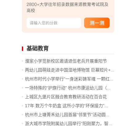
基础教育
濮家小学笕新校区邀请退伍老兵开展重阳节
主...
两幼儿园萌娃走进中国湿地博物馆 巨幕短片+...
杭州市时代小学举行“一身迷彩铸军魂 一颗红...
一场特殊的“护旗行动” 杭州市康运幼儿园（...
上城区九堡片区融合教育教研活动在百合花
幼...
17年 数万个牛奶盒 这所小学的“环保接力”...
杭州市上塘菁禾幼儿园首届“邻里节”活动圆...
浙大城市学院附属幼儿园举行“阳刚聚力，智...