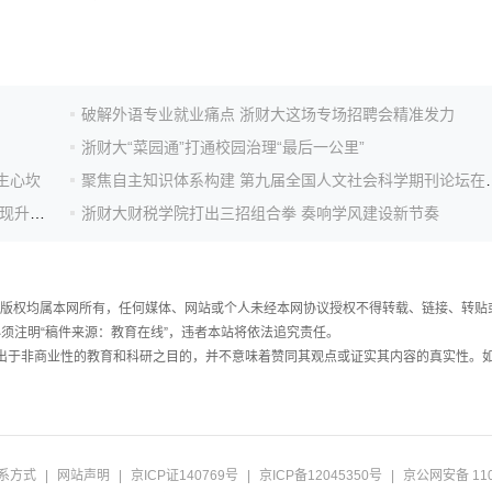
破解外语专业就业痛点 浙财大这场专场招聘会精准发力
浙财大“菜园通”打通校园治理“最后一公里”
生心坎
聚焦自主知识体系构建 第
“三风”建设引领新风尚 浙财大金融学院2025届本科生实现升学就业“双突破”
浙财大财税学院打出三招组合拳 奏响学风建设新节奏
件，版权均属本网所有，任何媒体、网站或个人未经本网协议授权不得转载、链接、转贴
须注明“稿件来源：教育在线”，违者本站将依法追究责任。
载出于非商业性的教育和科研之目的，并不意味着赞同其观点或证实其内容的真实性。
系方式
|
网站声明
|
京ICP证140769号
|
京ICP备12045350号
|
京公网安备 110