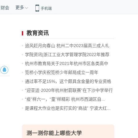
更多
财会
手机端
教育资讯
追风赶月向春山 杭州二中2023届高三成人礼
暨...
学院资讯|浙江工业大学管理学院2022年推荐
免...
杭州市教育局关于2021年杭州市区各类高中
招...
笕桥小学庆祝笕桥少年邮局成立一周年
通过率不足15%，这个颇具含金量的专业资格
考...
“迎亚运·2020年杭州射箭联赛”在下沙中学举行
“疫”样六一，“童”样精彩 杭州市西湖区自...
是课程大作业也是实打实的“商战” 宁波大红...