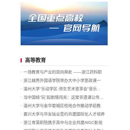
高等教育
一场教育与产业的双向奔赴 ——浙江药科职
业...
浙江越秀外国语学院举办大中小学思政课一
体...
温州大学“乐动学区·师生艺术思享会”音乐...
当中国结“玩”起剧情闯关：这堂非遗课让传...
温州大学与金华婺城区校地合作推动学前教
育...
嘉兴大学与华友钴业签约共建国际化人才培养
项目
浙江育英职院携手高中与企业共建AIGC影视