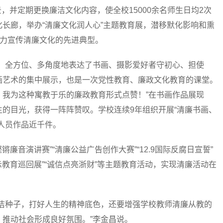
景，并定期更换廉洁文化内容，使全校15000余名师生日均2次
长廊，举办“清廉文化润人心”主题教育展，潜移默化影响和熏
大力宣传清廉文化的先进典型。
全方位、多角度地表达了书画、摄影爱好者守初心、担使
画艺术的集中展示，也是一次党性教育、廉政文化教育的课堂。
，我为这种寓教于乐的廉政教育形式点赞！”在书画作品展现
的目光，获得一阵阵赞叹。学校连续9年组织开展“清廉书画、
人员作品近千件。
音演讲赛”“清廉公益广告创作大赛”“12.9国际反腐日宣誓”
示教育巡回展”“诚信点亮浙财”等主题教育活动，实现清廉活动在
种子，打好人生的精神底色，还要增强学校教师清廉从教的
推动社会形成良好氛围。”李金昌说。