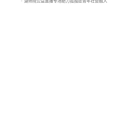
创...
湖师院公益直播专场助力孤独症青年社会融入