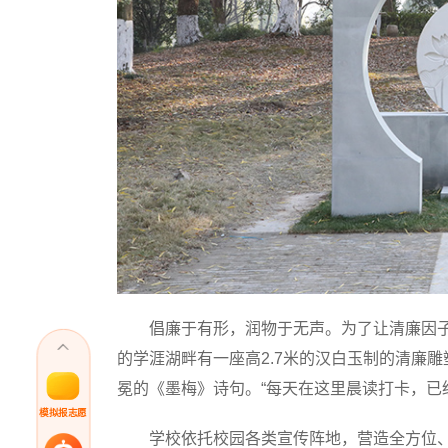
倡廉于有形，润物于无声。为了让清廉因子
的学涯湖畔有一座高2.7米的汉白玉制的清廉
冕的《墨梅》诗句。“每天在这里晨读打卡，已
模拟报志愿
学校依托校园各类宣传阵地，营造全方位、立