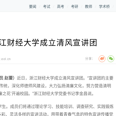
要闻
考试
高考
考研
教师
学术桥
浙江财经大学成立清风宣讲团
分享：
.eol.cn
讯员
赵蕾
）
近日，浙江财经大学成立清风宣讲团。“宣讲团的主要
道传统，深化师德师风建设，大力弘扬清廉文化，努力营造清明
廉之花’开遍校园。”浙江财经大学党委书记李金昌说。
生。成员们将通过理论学习、技能培训、调查研究、实践锻炼
多彩、灵活多样的宣讲活动，用带着青春气息的特色宣讲传播党