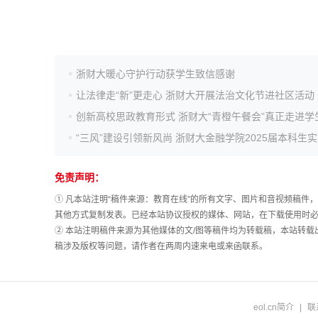
高考作文
高考估分
浙财大暖心守护行动获学生致信感谢
让法律走“新”更走心 浙财大开展法治文化节进社区活动
高考真题
创新高校思政教育形式 浙财大“青橙午餐会”真正走进学
免责声明：
① 凡本站注明“稿件来源：教育在线”的所有文字、图片和音视频稿
其他方式复制发表。已经本站协议授权的媒体、网站，在下载使用时必
② 本站注明稿件来源为其他媒体的文/图等稿件均为转载稿，本站转
稿涉及版权等问题，请作者在两周内速来电或来函联系。
eol.cn简介
|
联