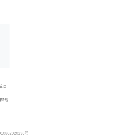
九届全国人文社会科学期刊论坛在杭举行
或以
如转载
10802020236号