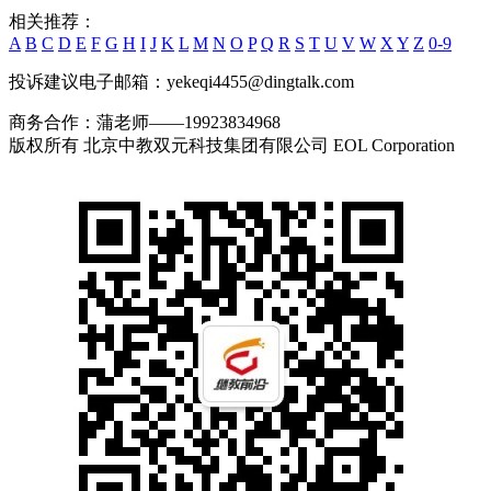
相关推荐：
A
B
C
D
E
F
G
H
I
J
K
L
M
N
O
P
Q
R
S
T
U
V
W
X
Y
Z
0-9
投诉建议电子邮箱：yekeqi4455@dingtalk.com
商务合作：蒲老师——19923834968
版权所有 北京中教双元科技集团有限公司 EOL Corporation