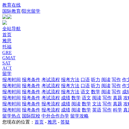
教育在线
国际教育
/
阳光留学
全站导航
首页
雅思
托福
GRE
GMAT
SAT
ACT
留学
报考时间
报考条件
考试流程
报考方法
口语
听力
阅读
写作
作
报考时间
报考条件
考试流程
报考方法
口语
听力
阅读
写作
作
报考时间
报考条件
考试流程
报考方法
语文
数学
阅读
写作
成
报考时间
报考条件
考试流程
成绩
数学
语文
阅读
写作
真题
攻
报考时间
报考条件
报考流程
成绩
阅读
数学
文法
写作
真题
攻
报考时间
报考条件
报考流程
成绩
阅读
数学
英语
写作
科学
真
留学热点
国际院校
中外合作办学
留学攻略
您现在的位置：
首页
-
雅思
-
答疑